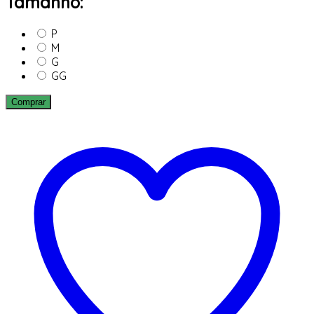
Tamanho:
P
M
G
GG
Comprar