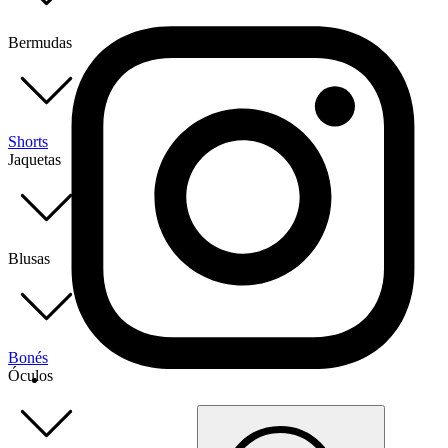
Bermudas
Shorts
Jaquetas
Blusas
Bonés
Óculos