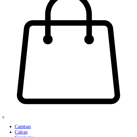
0
Camisas
Calças