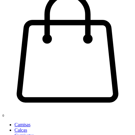
0
Camisas
Calças