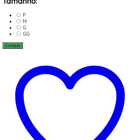
Tamanho:
P
M
G
GG
Comprar