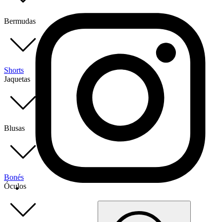
Bermudas
Shorts
Jaquetas
Blusas
Bonés
Óculos