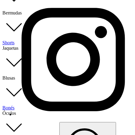
Bermudas
Shorts
Jaquetas
Blusas
Bonés
Óculos