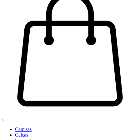
0
Camisas
Calças