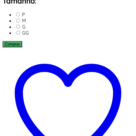
Tamanho:
P
M
G
GG
Comprar