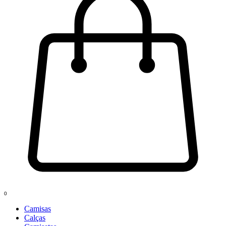
0
Camisas
Calças