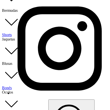
Bermudas
Shorts
Jaquetas
Blusas
Bonés
Óculos