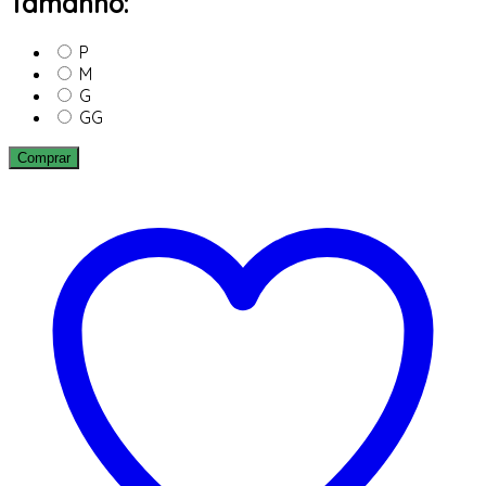
Tamanho:
P
M
G
GG
Comprar