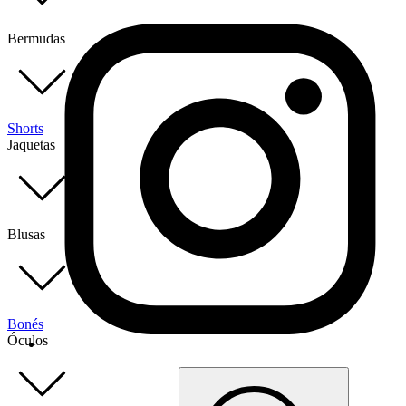
Bermudas
Shorts
Jaquetas
Blusas
Bonés
Óculos