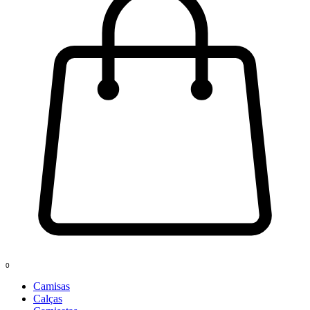
0
Camisas
Calças