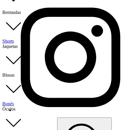
Bermudas
Shorts
Jaquetas
Blusas
Bonés
Óculos