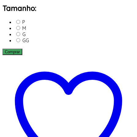
Tamanho:
P
M
G
GG
Comprar