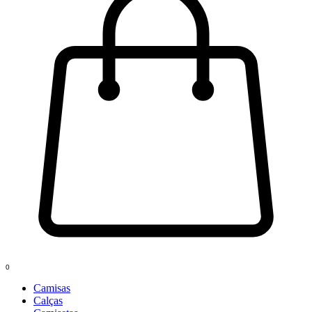
0
Camisas
Calças