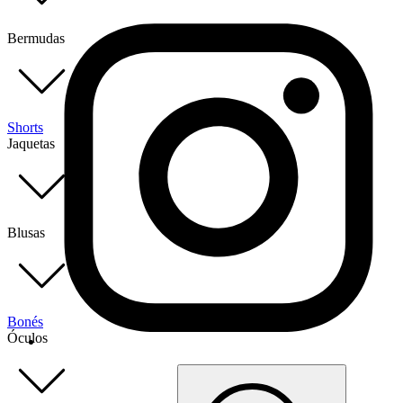
Bermudas
Shorts
Jaquetas
Blusas
Bonés
Óculos