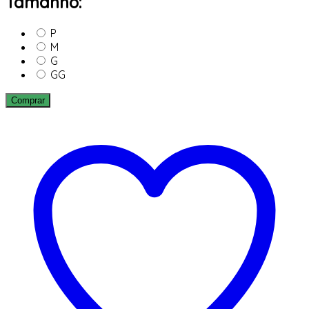
Tamanho:
P
M
G
GG
Comprar