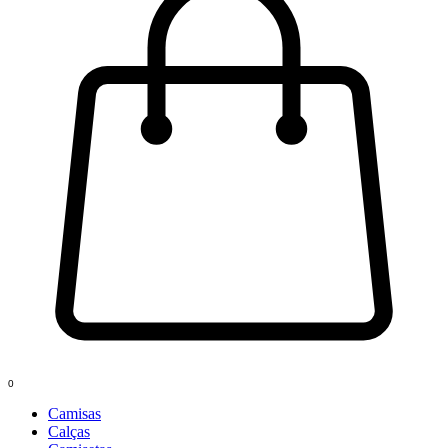
0
Camisas
Calças