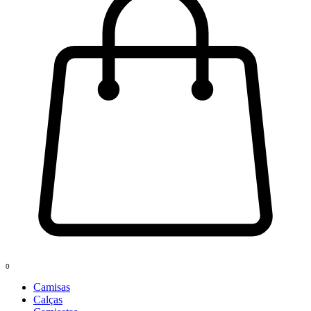
0
Camisas
Calças