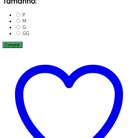
Tamanho:
P
M
G
GG
Comprar