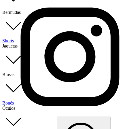
Bermudas
Shorts
Jaquetas
Blusas
Bonés
Óculos