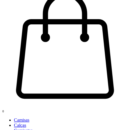
0
Camisas
Calças