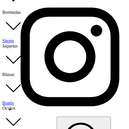
Bermudas
Shorts
Jaquetas
Blusas
Bonés
Óculos