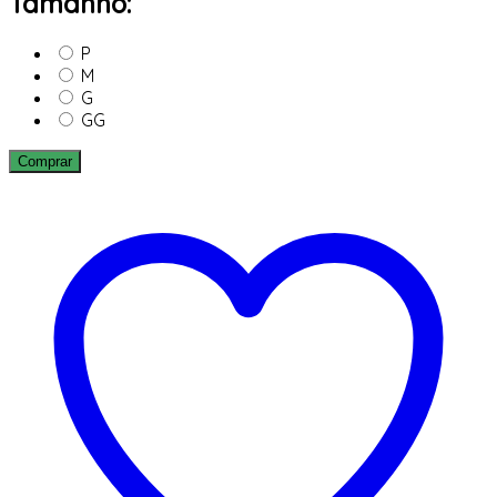
Tamanho:
P
M
G
GG
Comprar