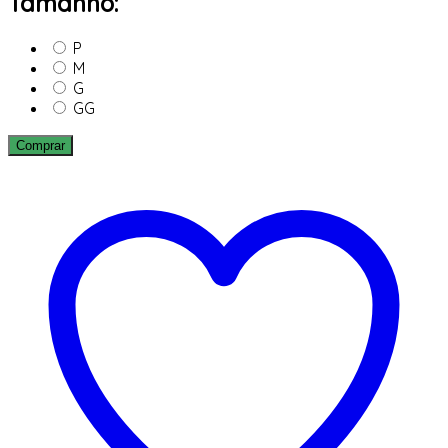
Tamanho:
P
M
G
GG
Comprar