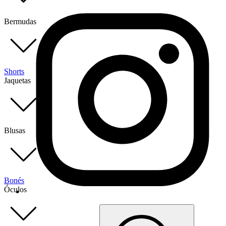
Bermudas
Shorts
Jaquetas
Blusas
Bonés
Óculos