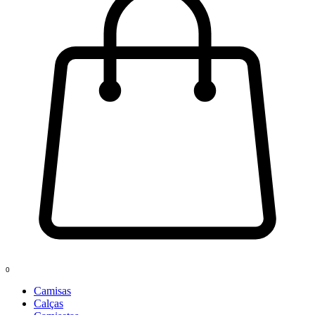
0
Camisas
Calças