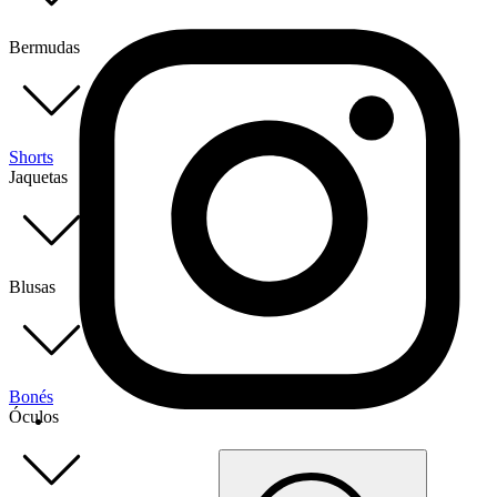
Bermudas
Shorts
Jaquetas
Blusas
Bonés
Óculos