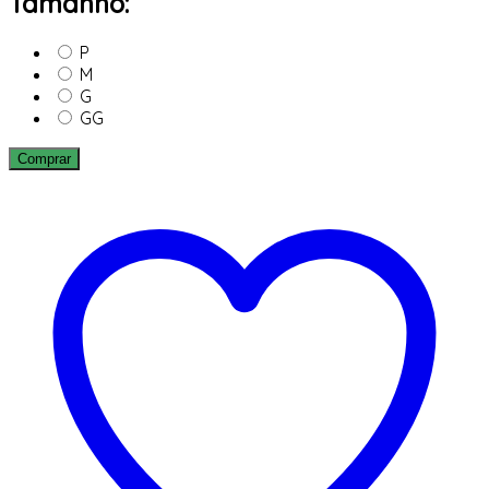
Tamanho:
P
M
G
GG
Comprar