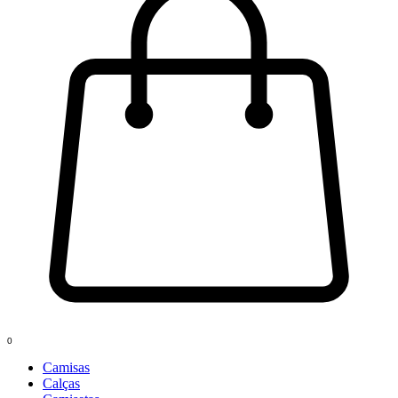
0
Camisas
Calças