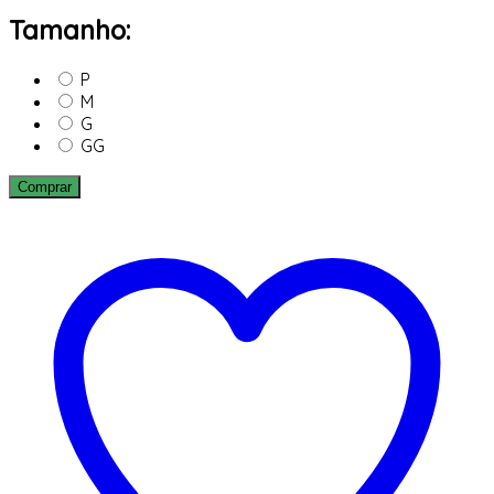
Tamanho:
P
M
G
GG
Comprar