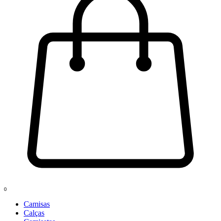
0
Camisas
Calças