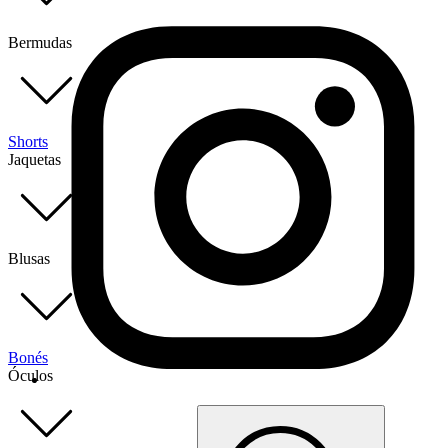
Bermudas
Shorts
Jaquetas
Blusas
Bonés
Óculos