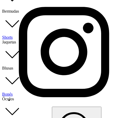
Bermudas
Shorts
Jaquetas
Blusas
Bonés
Óculos