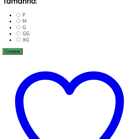
Tamanho:
P
M
G
GG
XG
Comprar