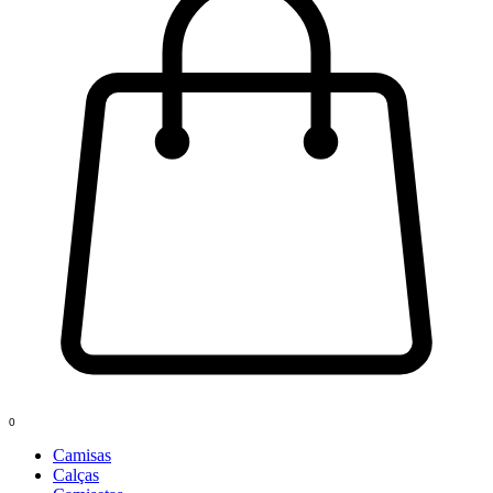
0
Camisas
Calças