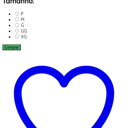
Tamanho:
P
M
G
GG
XG
Comprar