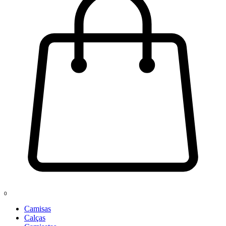
0
Camisas
Calças