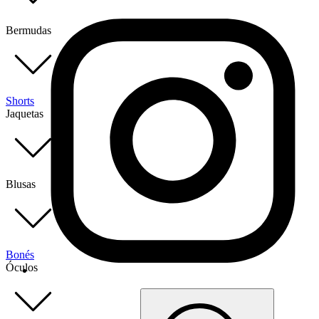
Bermudas
Shorts
Jaquetas
Blusas
Bonés
Óculos