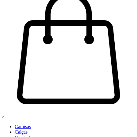
0
Camisas
Calças