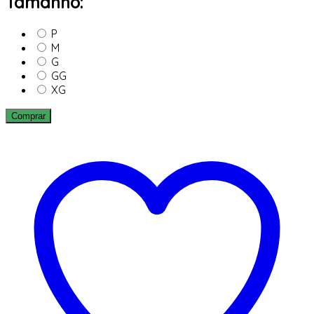
Tamanho:
P
M
G
GG
XG
Comprar