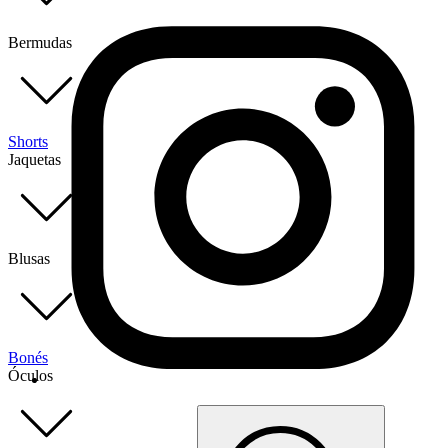
Bermudas
Shorts
Jaquetas
Blusas
Bonés
Óculos