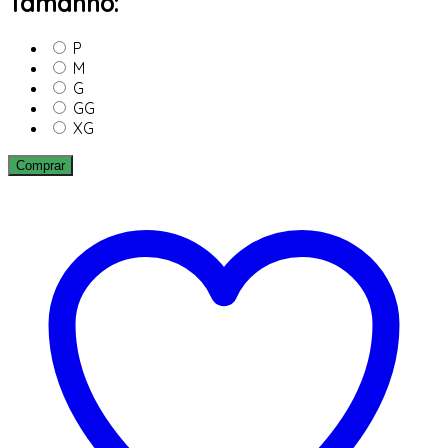
Tamanho:
P
M
G
GG
XG
Comprar