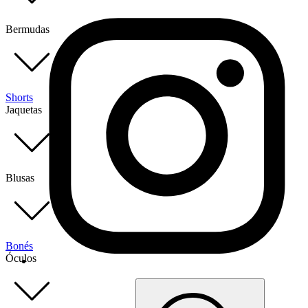
Bermudas
Shorts
Jaquetas
Blusas
Bonés
Óculos