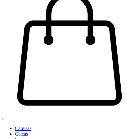
0
Camisas
Calças