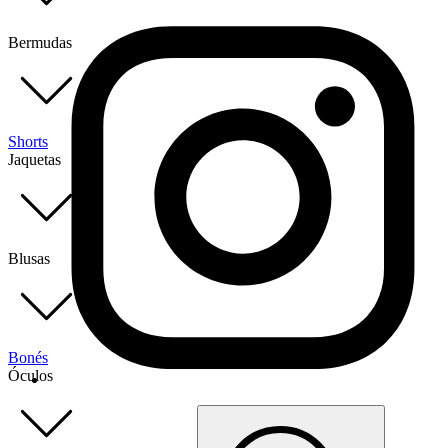
Bermudas
Shorts
Jaquetas
Blusas
Bonés
Óculos