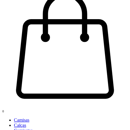
0
Camisas
Calças