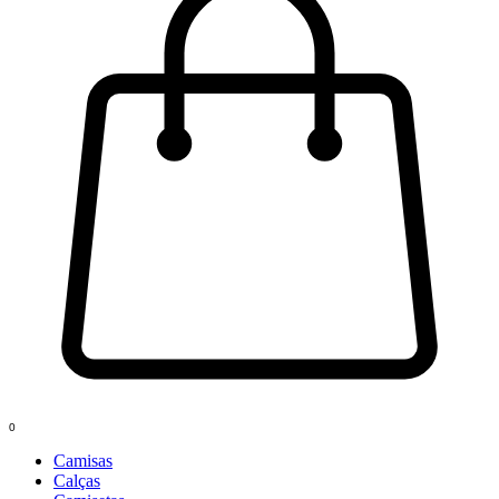
0
Camisas
Calças