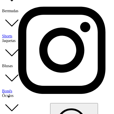
Bermudas
Shorts
Jaquetas
Blusas
Bonés
Óculos