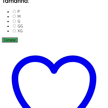
Tamanho:
P
M
G
GG
XG
Comprar