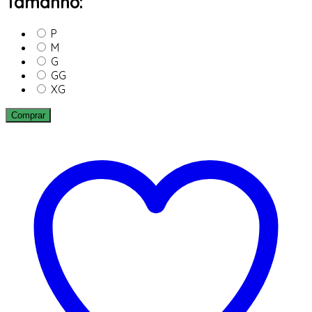
Tamanho:
P
M
G
GG
XG
Comprar