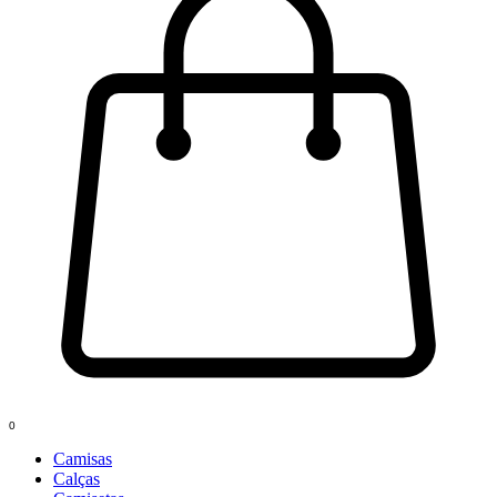
0
Camisas
Calças