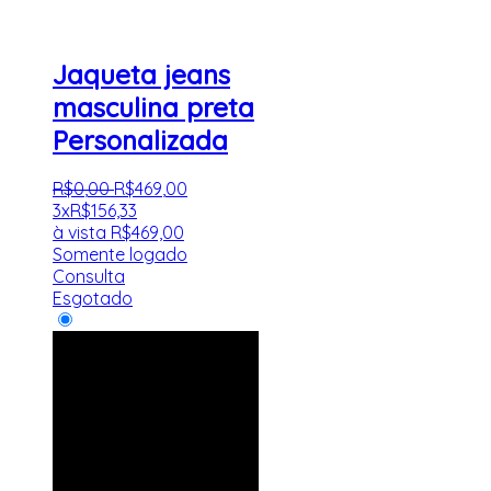
Jaqueta jeans
masculina preta
Personalizada
R$
0
,
00
R$
469
,
00
3x
R$
156,33
à vista
R$
469,00
Somente logado
Consulta
Esgotado