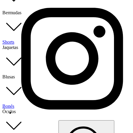
Bermudas
Shorts
Jaquetas
Blusas
Bonés
Óculos