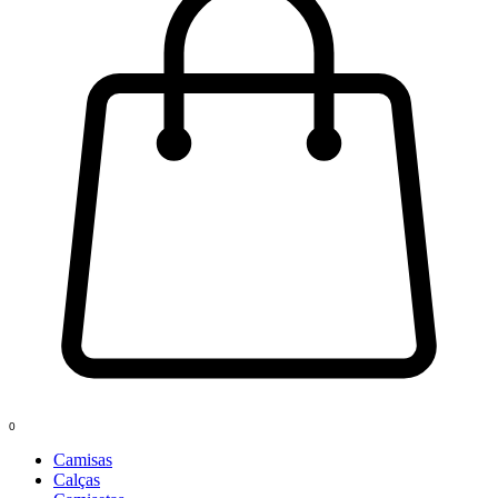
0
Camisas
Calças