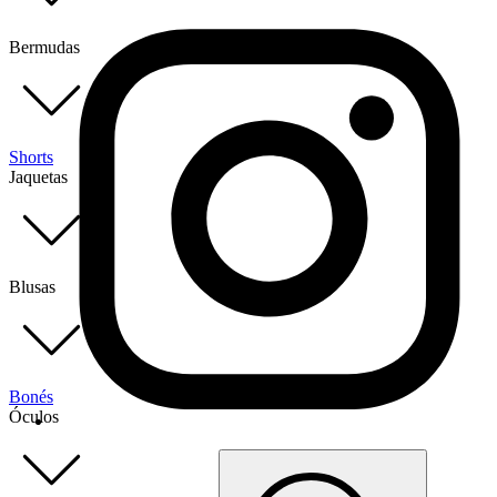
Bermudas
Shorts
Jaquetas
Blusas
Bonés
Óculos