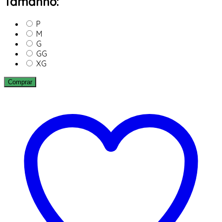
Tamanho:
P
M
G
GG
XG
Comprar