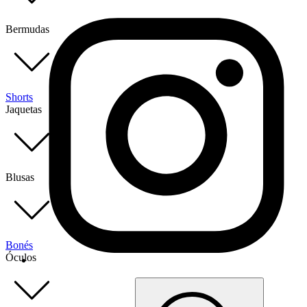
Bermudas
Shorts
Jaquetas
Blusas
Bonés
Óculos