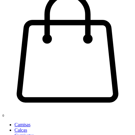
0
Camisas
Calças