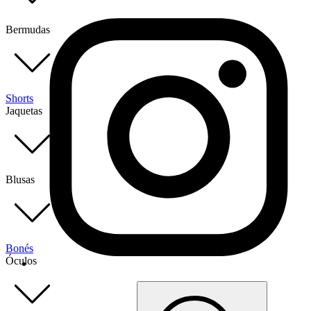
Bermudas
Shorts
Jaquetas
Blusas
Bonés
Óculos