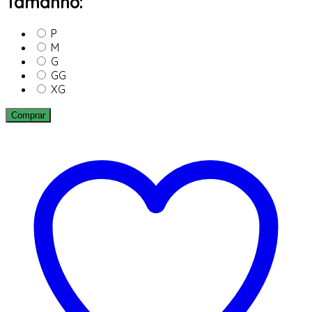
Tamanho:
P
M
G
GG
XG
Comprar