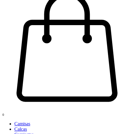
0
Camisas
Calças