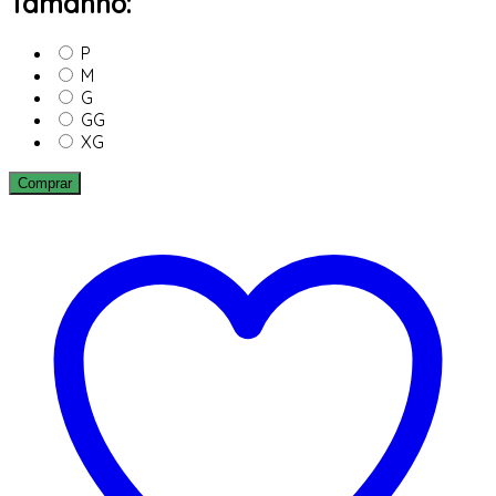
Tamanho:
P
M
G
GG
XG
Comprar