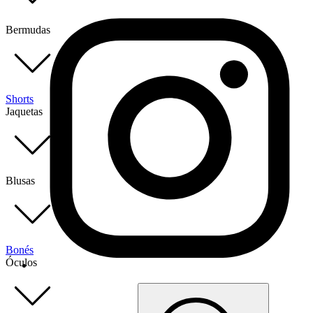
Bermudas
Shorts
Jaquetas
Blusas
Bonés
Óculos