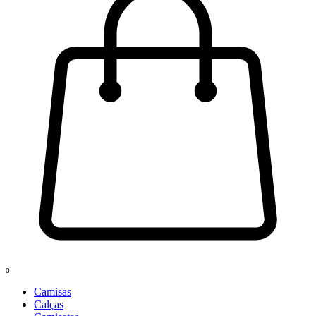
0
Camisas
Calças