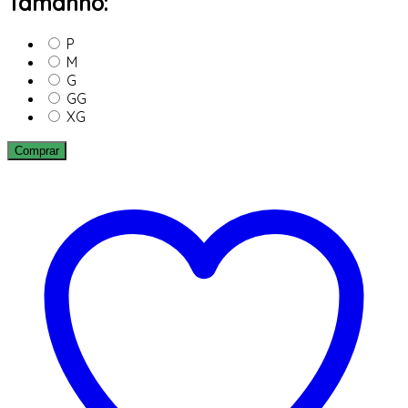
Tamanho:
P
M
G
GG
XG
Comprar