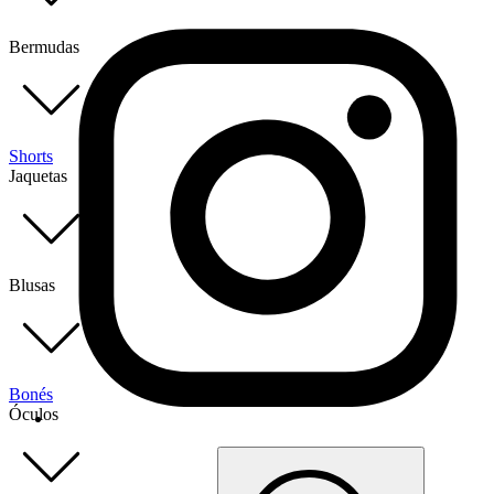
Bermudas
Shorts
Jaquetas
Blusas
Bonés
Óculos