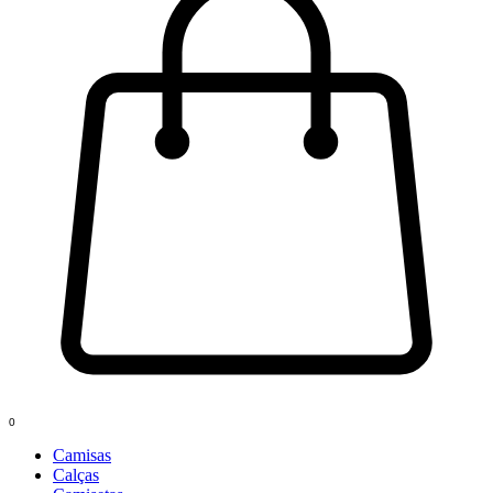
0
Camisas
Calças