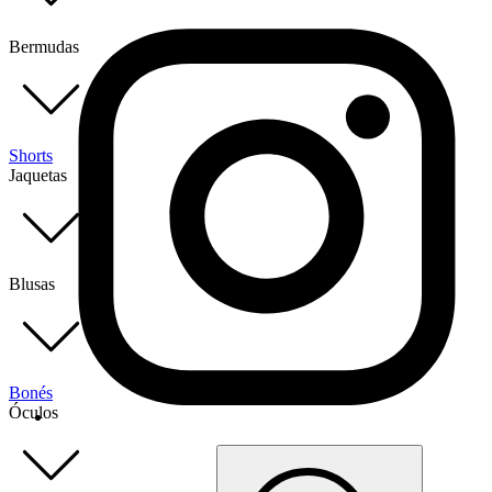
Bermudas
Shorts
Jaquetas
Blusas
Bonés
Óculos