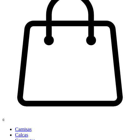
0
Camisas
Calças