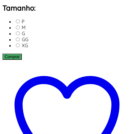
Tamanho:
P
M
G
GG
XG
Comprar