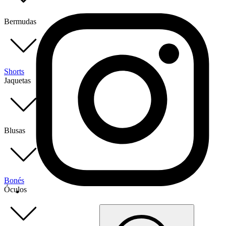
Bermudas
Shorts
Jaquetas
Blusas
Bonés
Óculos