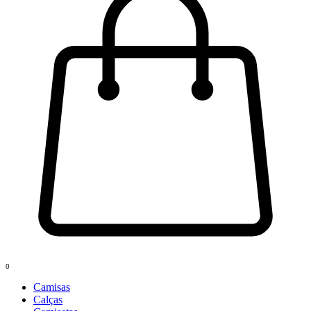
0
Camisas
Calças