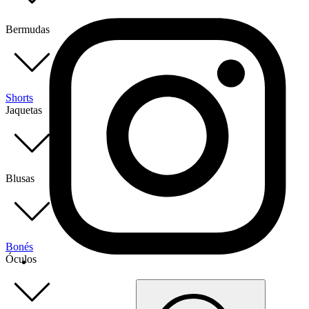
Bermudas
Shorts
Jaquetas
Blusas
Bonés
Óculos