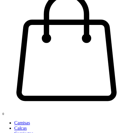
0
Camisas
Calças