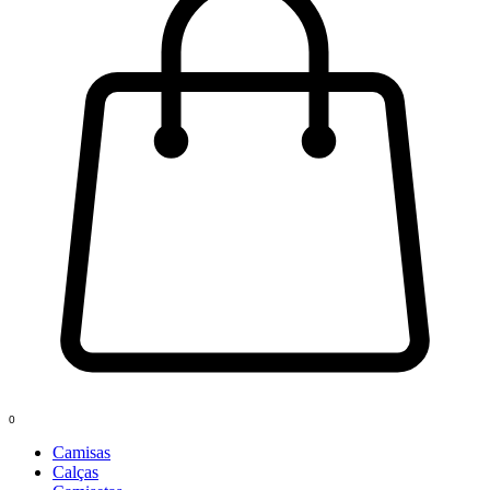
0
Camisas
Calças