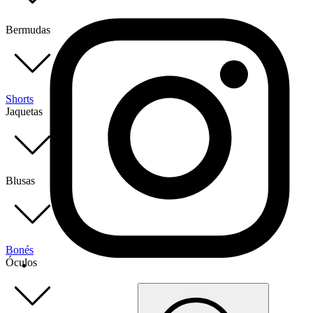
Bermudas
Shorts
Jaquetas
Blusas
Bonés
Óculos