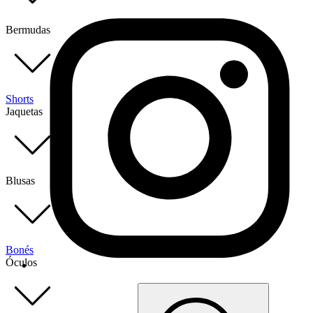
Bermudas
Shorts
Jaquetas
Blusas
Bonés
Óculos