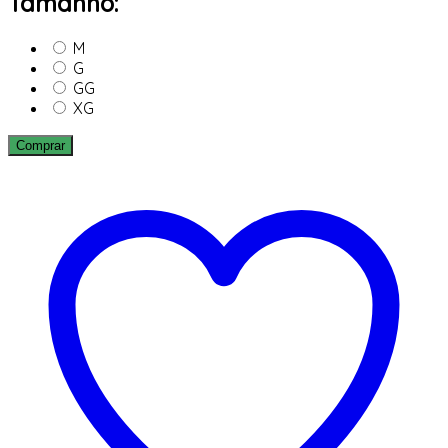
Tamanho:
M
G
GG
XG
Comprar