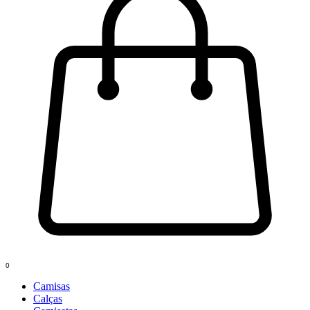
0
Camisas
Calças