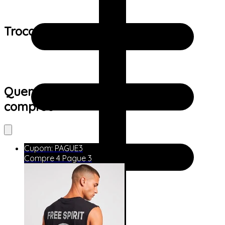
Trocas e devoluções:
Quem viu este produto também
comprou