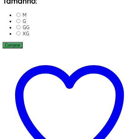
Tamanho:
M
G
GG
XG
Comprar