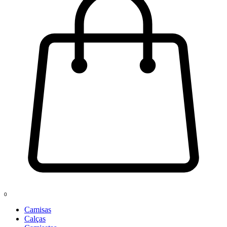
0
Camisas
Calças