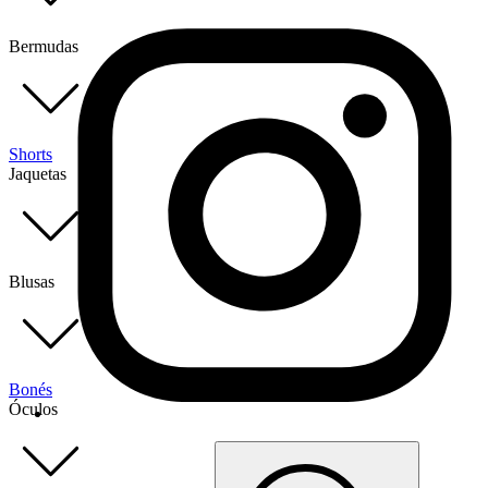
Bermudas
Shorts
Jaquetas
Blusas
Bonés
Óculos