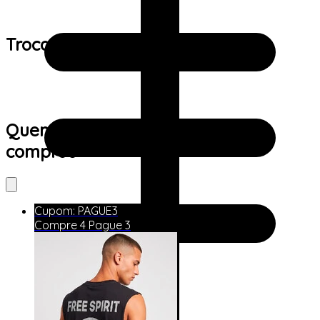
Trocas e devoluções:
Quem viu este produto também
comprou