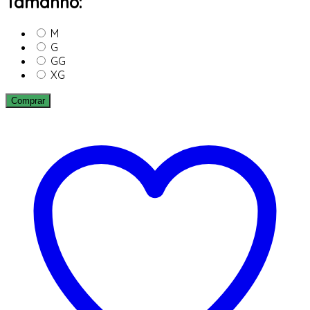
Tamanho:
M
G
GG
XG
Comprar