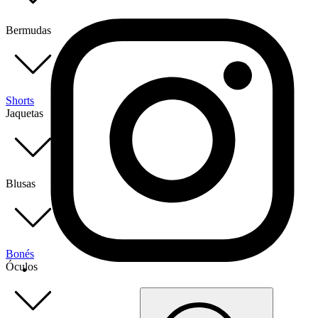
Bermudas
Shorts
Jaquetas
Blusas
Bonés
Óculos