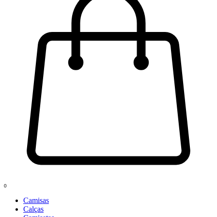
0
Camisas
Calças