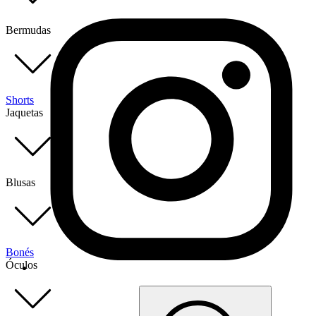
Bermudas
Shorts
Jaquetas
Blusas
Bonés
Óculos