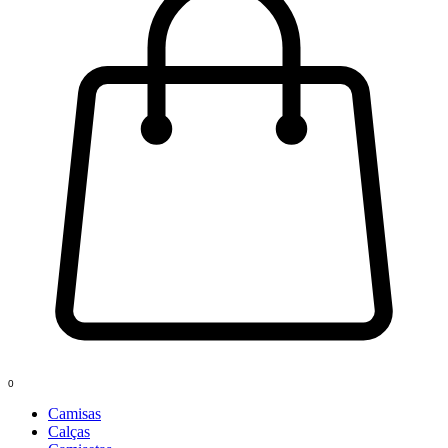
0
Camisas
Calças