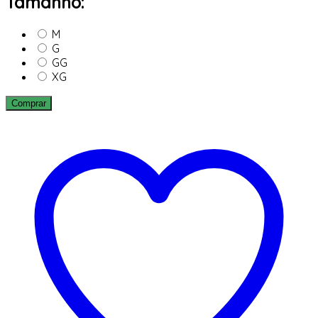
Tamanho:
M
G
GG
XG
Comprar