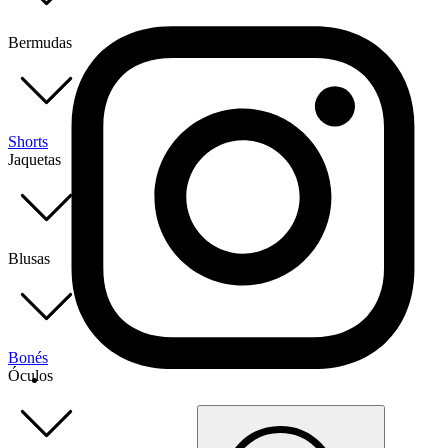
Bermudas
Shorts
Jaquetas
Blusas
Bonés
Óculos