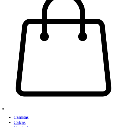
0
Camisas
Calças