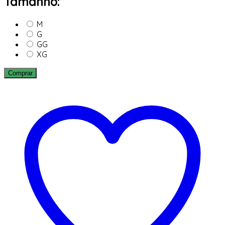
Tamanho:
M
G
GG
XG
Comprar