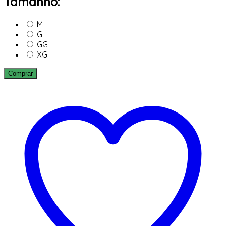
Tamanho:
M
G
GG
XG
Comprar