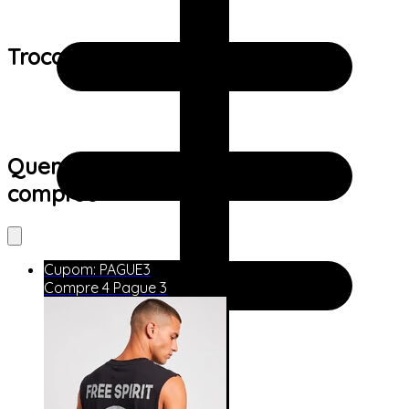
Trocas e devoluções:
Quem viu este produto também
comprou