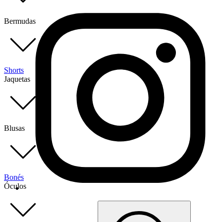
Bermudas
Shorts
Jaquetas
Blusas
Bonés
Óculos