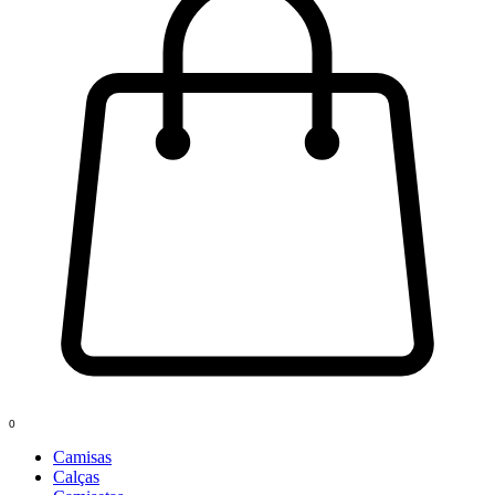
0
Camisas
Calças