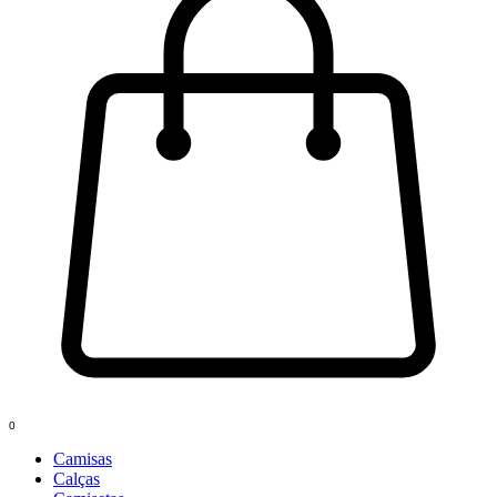
0
Camisas
Calças