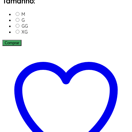
Tamanho:
M
G
GG
XG
Comprar