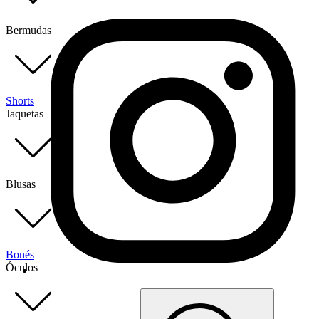
Bermudas
Shorts
Jaquetas
Blusas
Bonés
Óculos