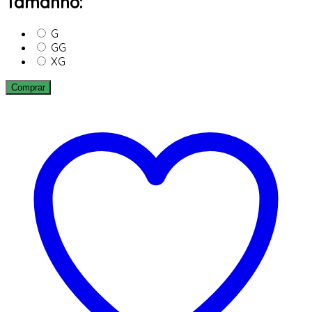
Tamanho:
G
GG
XG
Comprar