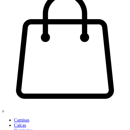
0
Camisas
Calças