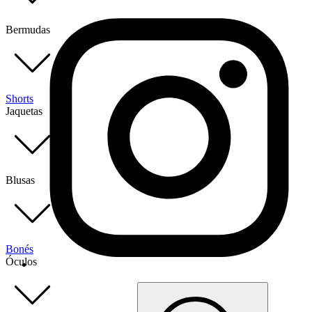
Bermudas
Shorts
Jaquetas
Blusas
Bonés
Óculos