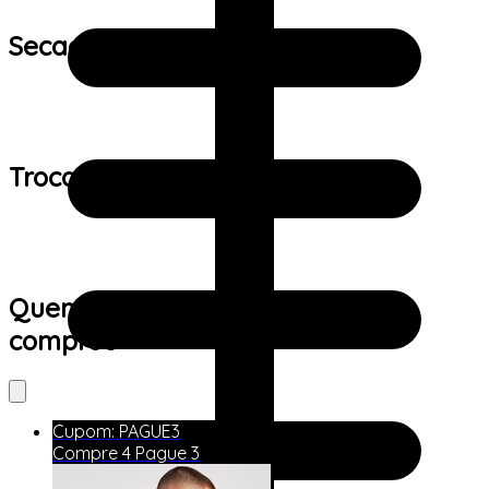
Secagem:
Trocas e devoluções:
Quem viu este produto também
comprou