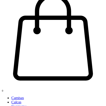
0
Camisas
Calças