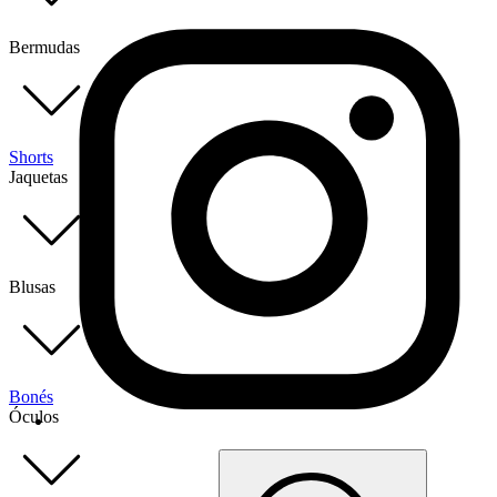
Bermudas
Shorts
Jaquetas
Blusas
Bonés
Óculos