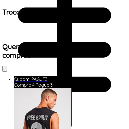
Trocas e devoluções:
Quem viu este produto também
comprou