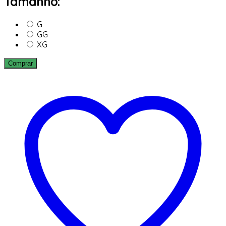
Tamanho:
G
GG
XG
Comprar