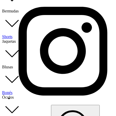
Bermudas
Shorts
Jaquetas
Blusas
Bonés
Óculos