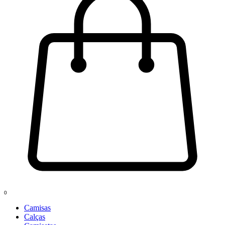
0
Camisas
Calças