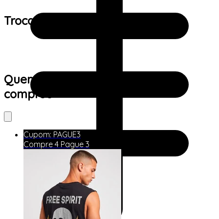
Trocas e devoluções:
Quem viu este produto também
comprou