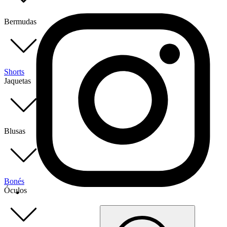
Bermudas
Shorts
Jaquetas
Blusas
Bonés
Óculos