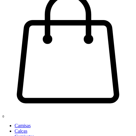
0
Camisas
Calças