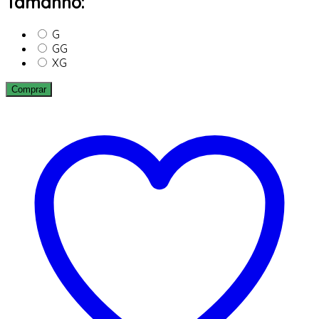
Tamanho:
G
GG
XG
Comprar