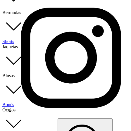
Bermudas
Shorts
Jaquetas
Blusas
Bonés
Óculos