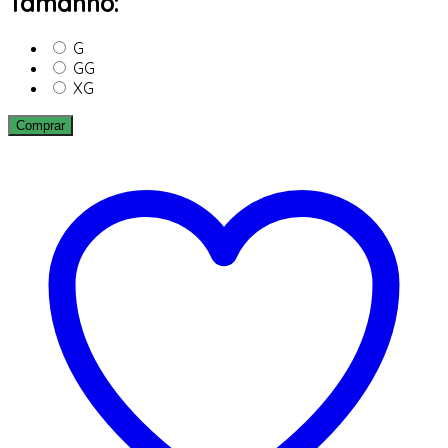
Tamanho:
G
GG
XG
Comprar