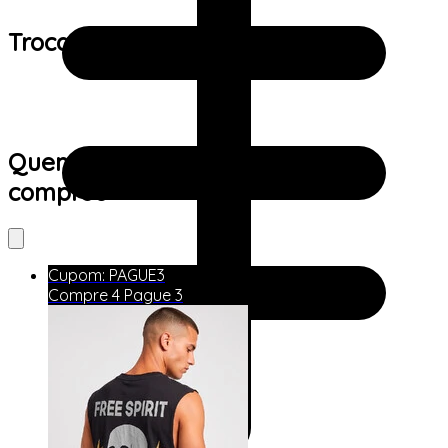
Trocas e devoluções:
Quem viu este produto também
comprou