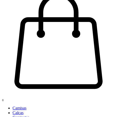
0
Camisas
Calças