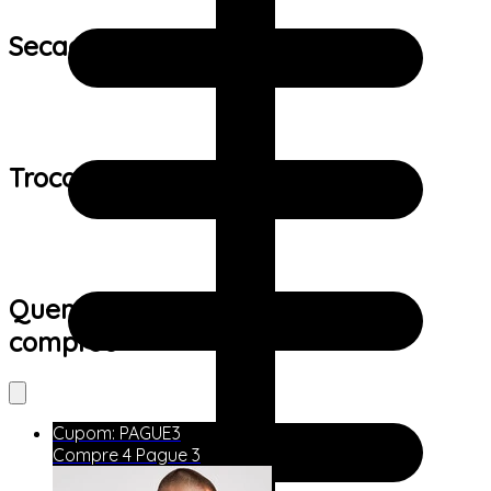
Secagem:
Trocas e devoluções:
Quem viu este produto também
comprou