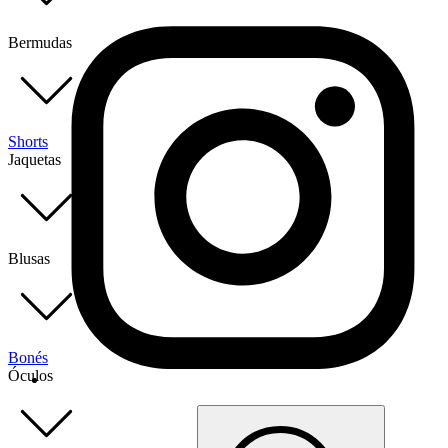
Bermudas
Shorts
Jaquetas
Blusas
Bonés
Óculos