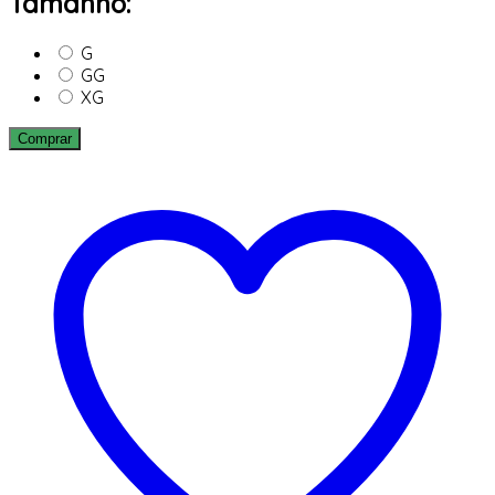
Tamanho:
G
GG
XG
Comprar