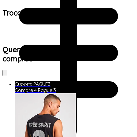
Trocas e devoluções:
Quem viu este produto também
comprou