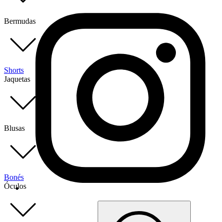
Bermudas
Shorts
Jaquetas
Blusas
Bonés
Óculos