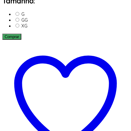
Tamanho:
G
GG
XG
Comprar