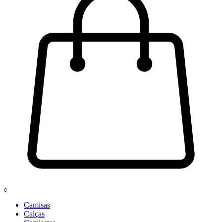
0
Camisas
Calças