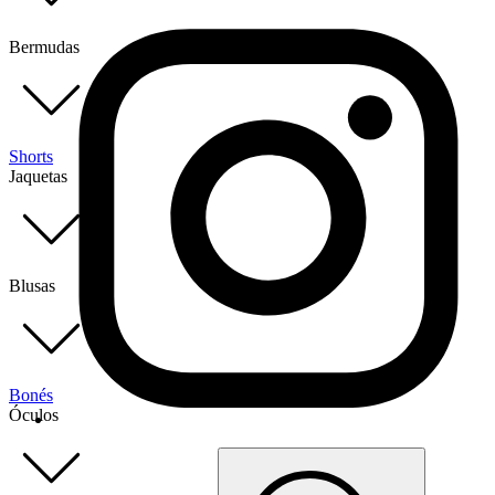
Bermudas
Shorts
Jaquetas
Blusas
Bonés
Óculos