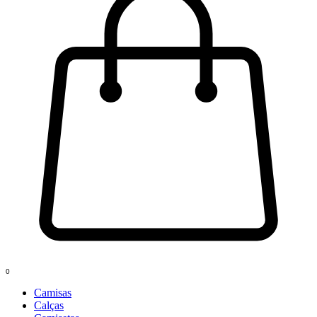
0
Camisas
Calças