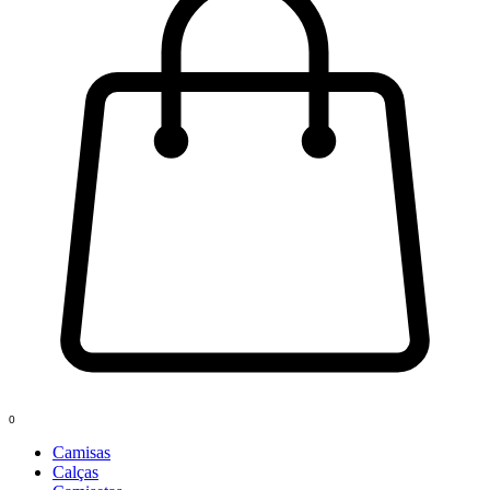
0
Camisas
Calças