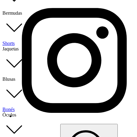
Bermudas
Shorts
Jaquetas
Blusas
Bonés
Óculos