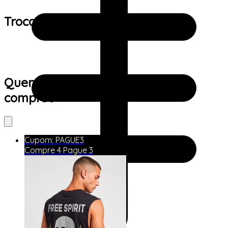
Trocas e devoluções:
Quem viu este produto também
comprou