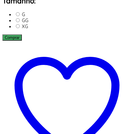
Tamanho:
G
GG
XG
Comprar