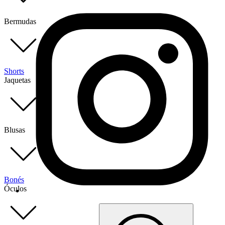
Bermudas
Shorts
Jaquetas
Blusas
Bonés
Óculos