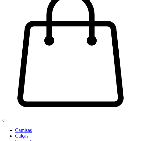
0
Camisas
Calças