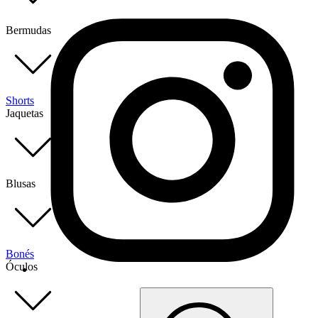
Bermudas
Shorts
Jaquetas
Blusas
Bonés
Óculos