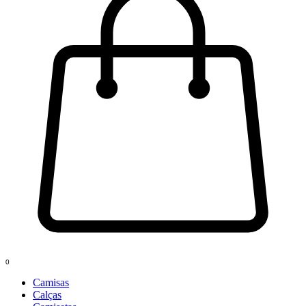
0
Camisas
Calças