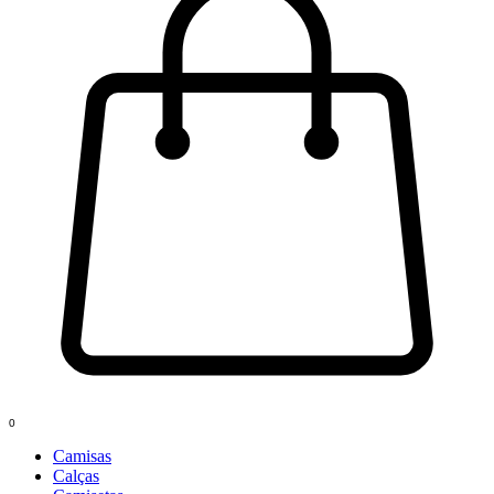
0
Camisas
Calças