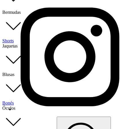
Bermudas
Shorts
Jaquetas
Blusas
Bonés
Óculos