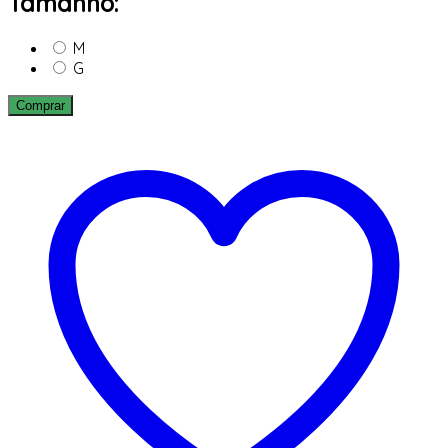
Tamanho:
M
G
Comprar