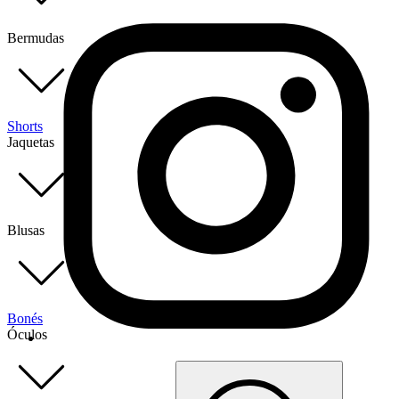
Bermudas
Shorts
Jaquetas
Blusas
Bonés
Óculos