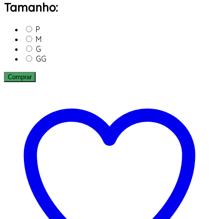
Tamanho:
P
M
G
GG
Comprar