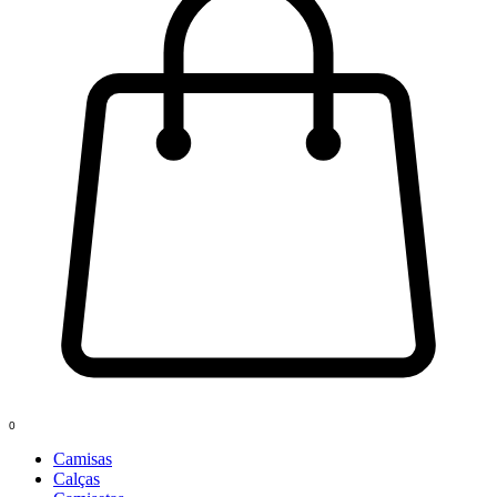
0
Camisas
Calças