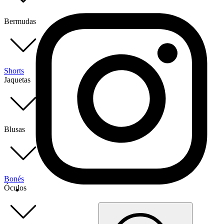
Bermudas
Shorts
Jaquetas
Blusas
Bonés
Óculos