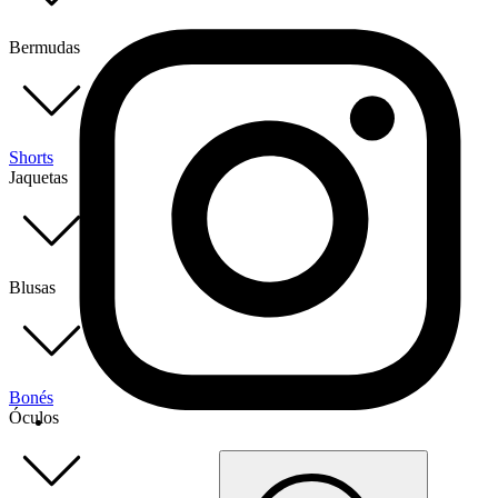
Bermudas
Shorts
Jaquetas
Blusas
Bonés
Óculos