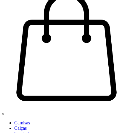
0
Camisas
Calças