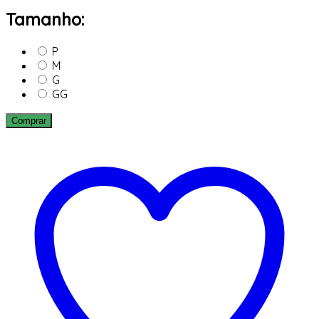
Tamanho:
P
M
G
GG
Comprar